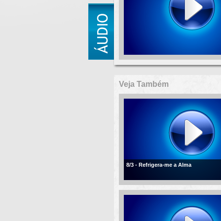
Veja Também
8/3 - Refrigera-me a Alma