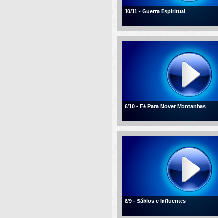
10/11 - Guerra Espiritual
6/10 - Fé Para Mover Montanhas
8/9 - Sábios e Influentes