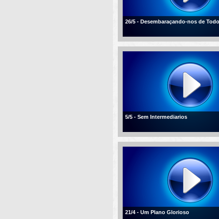
26/5 - Desembaraçando-nos de Tod
5/5 - Sem Intermediarios
21/4 - Um Plano Glorioso