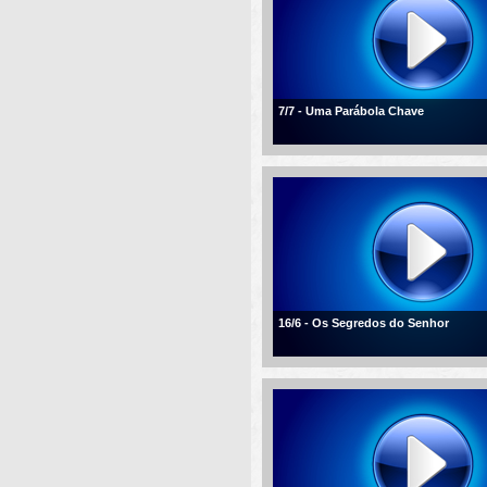
7/7 - Uma Parábola Chave
16/6 - Os Segredos do Senhor