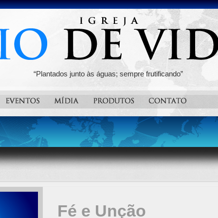
“Plantados junto às águas; sempre frutificando”
Fé e Unção