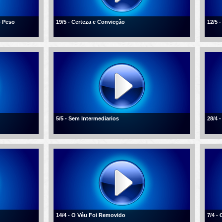
o Peso
19/5 - Certeza e Convicção
12/5 
5/5 - Sem Intermediarios
28/4 
14/4 - O Véu Foi Removido
7/4 -