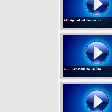
2/2 - Aguardando Instruções
1/12 - Semeando no Espírito