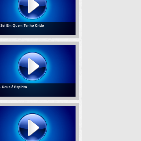
- Sei Em Quem Tenho Crido
- Deus é Espírito