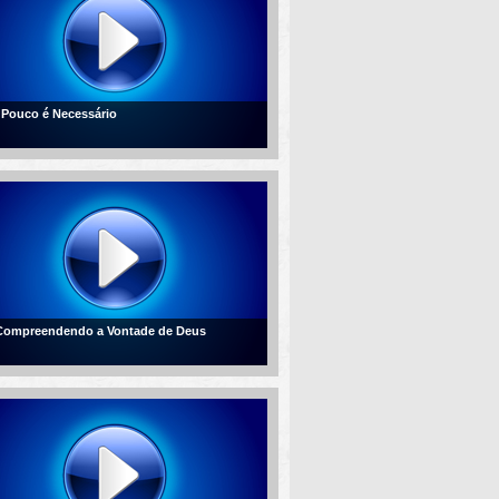
- Pouco é Necessário
 Compreendendo a Vontade de Deus