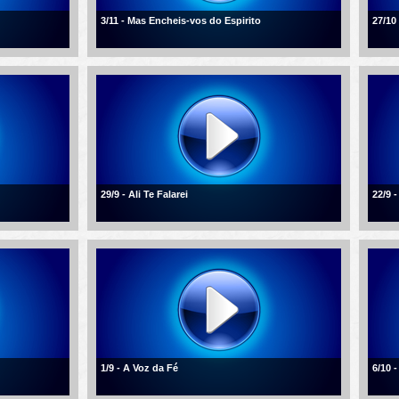
3/11 - Mas Encheis-vos do Espirito
27/10
29/9 - Ali Te Falarei
22/9 
1/9 - A Voz da Fé
6/10 