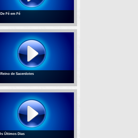
- De Fé em Fé
- Reino de Sacerdotes
 Os Últimos Dias