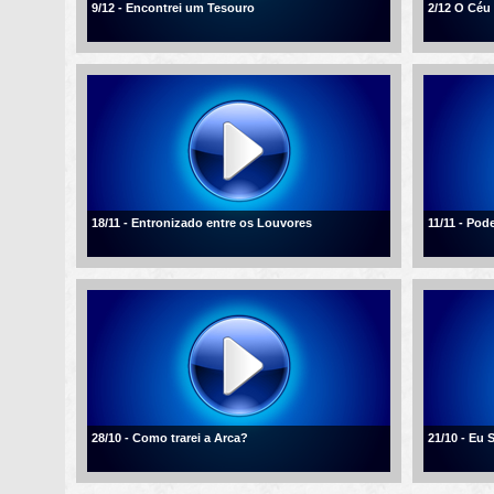
9/12 - Encontrei um Tesouro
2/12 O Céu
18/11 - Entronizado entre os Louvores
11/11 - Po
28/10 - Como trarei a Arca?
21/10 - Eu