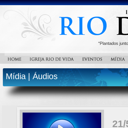
“Plantados junt
Mídia
|
Áudios
21/