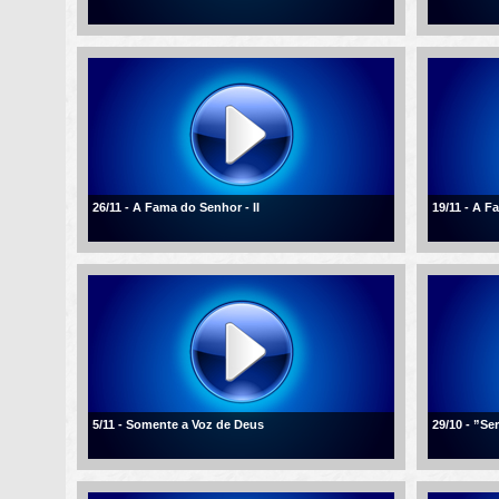
26/11 - A Fama do Senhor - II
19/11 - A 
5/11 - Somente a Voz de Deus
29/10 - ”Se