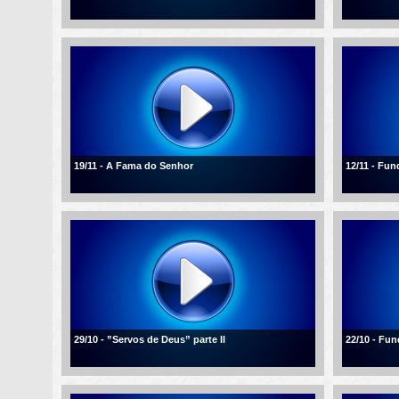
19/11 - A Fama do Senhor
12/11 - Fu
29/10 - ”Servos de Deus” parte II
22/10 - Fu