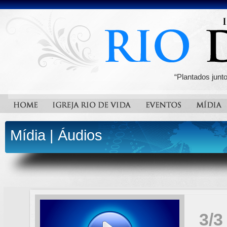
“Plantados junt
Mídia
|
Áudios
3/3