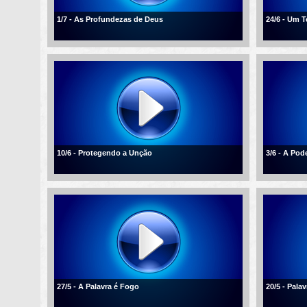
1/7 - As Profundezas de Deus
24/6 - Um 
10/6 - Protegendo a Unção
3/6 - A Po
27/5 - A Palavra é Fogo
20/5 - Palav