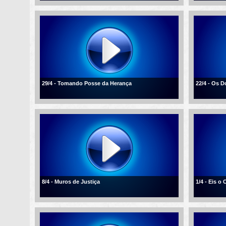
29/4 - Tomando Posse da Herança
22/4 - Os D
8/4 - Muros de Justiça
1/4 - Eis o