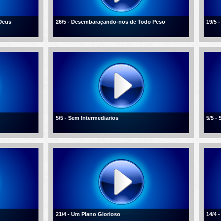
Deus
26/5 - Desembaraçando-nos de Todo Peso
19/5 
5/5 - Sem Intermediarios
5/5 -
21/4 - Um Plano Glorioso
14/4 