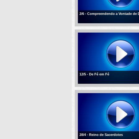
2/6 - Compreendendo a Vontade de 
12/5 - De Fé em Fé
28/4 - Reino de Sacerdotes