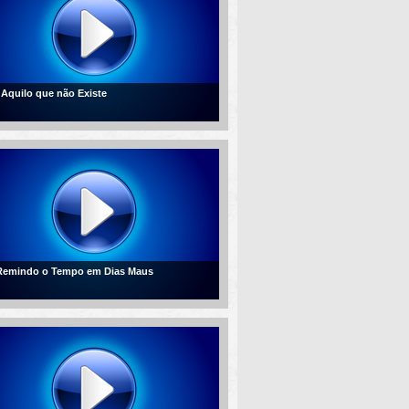
- Aquilo que não Existe
 Remindo o Tempo em Dias Maus