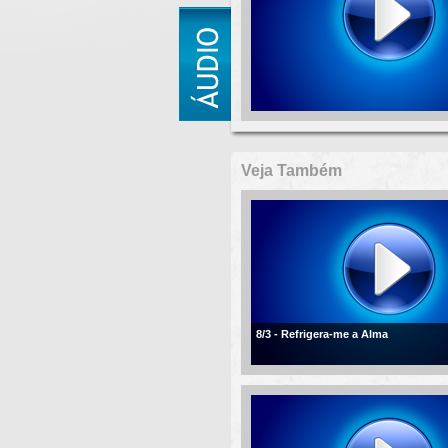
Veja Também
8/3 - Refrigera-me a Alma