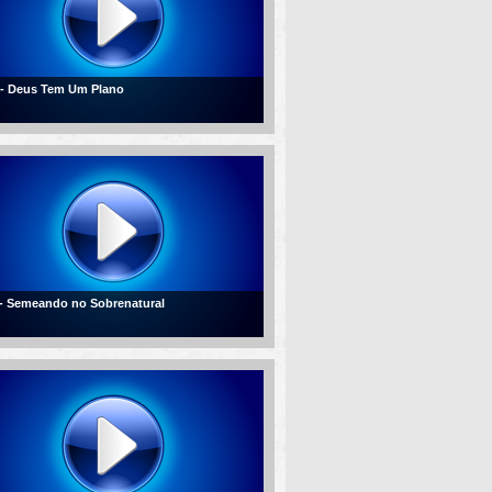
 - Deus Tem Um Plano
 - Semeando no Sobrenatural