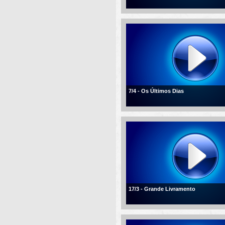
7/4 - Os Últimos Dias
17/3 - Grande Livramento