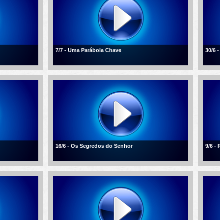
7/7 - Uma Parábola Chave
30/6 
16/6 - Os Segredos do Senhor
9/6 -