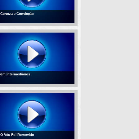
- Certeza e Convicção
 Sem Intermediarios
- O Véu Foi Removido