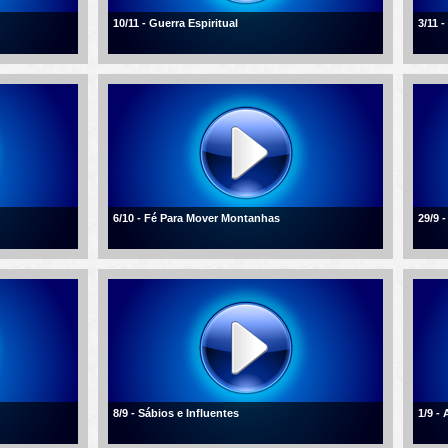
10/11 - Guerra Espiritual
3/11 
6/10 - Fé Para Mover Montanhas
29/9 -
8/9 - Sábios e Influentes
1/9 -