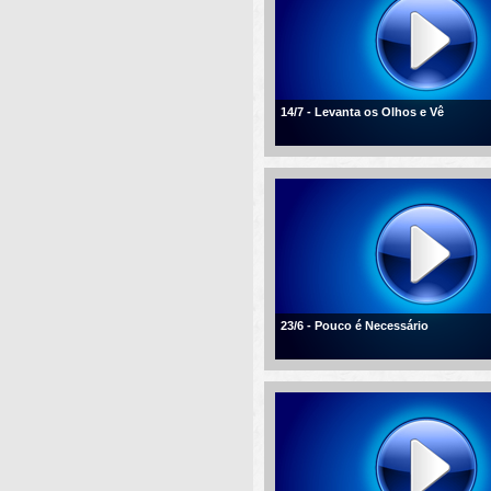
14/7 - Levanta os Olhos e Vê
23/6 - Pouco é Necessário