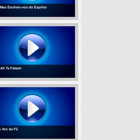
- Mas Encheis-vos do Espirito
 Ali Te Falarei
 A Voz da Fé