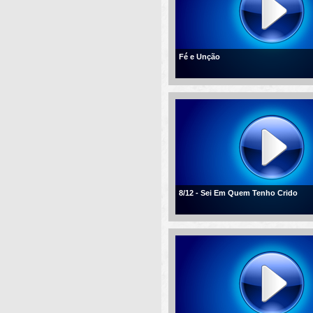
Fé e Unção
8/12 - Sei Em Quem Tenho Crido