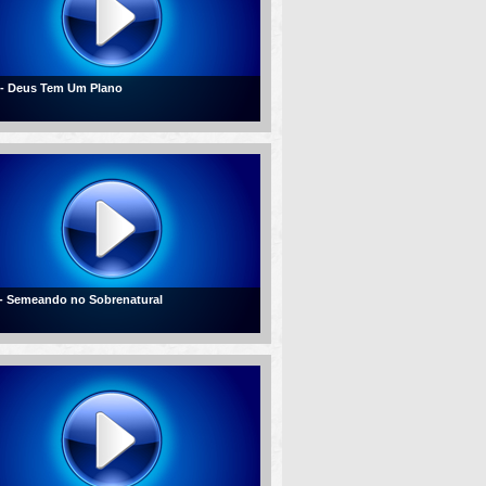
 - Deus Tem Um Plano
 - Semeando no Sobrenatural