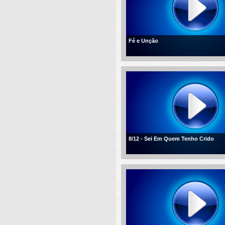
Fé e Unção
8/12 - Sei Em Quem Tenho Crido