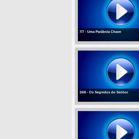
7/7 - Uma Parábola Chave
16/6 - Os Segredos do Senhor