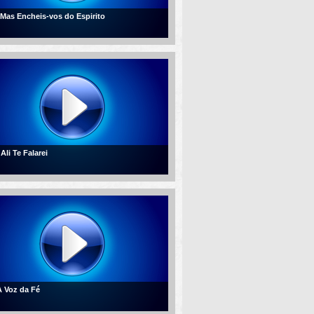
- Mas Encheis-vos do Espirito
 Ali Te Falarei
 A Voz da Fé