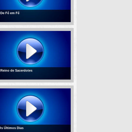
- De Fé em Fé
- Reino de Sacerdotes
 Os Últimos Dias