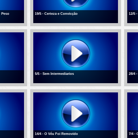
o Peso
19/5 - Certeza e Convicção
12/5 
5/5 - Sem Intermediarios
28/4 
14/4 - O Véu Foi Removido
7/4 -