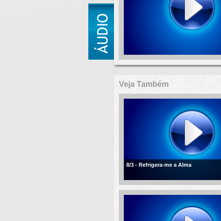
Veja Também
8/3 - Refrigera-me a Alma