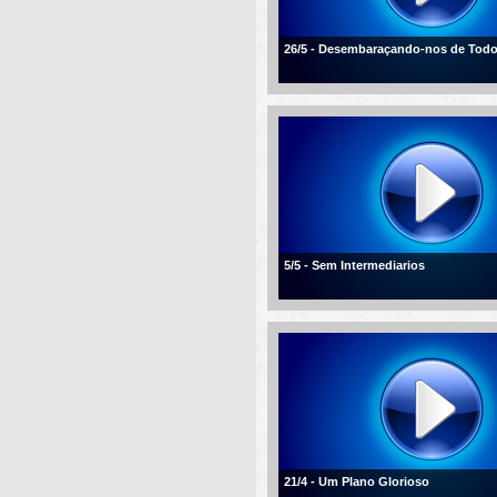
26/5 - Desembaraçando-nos de Tod
5/5 - Sem Intermediarios
21/4 - Um Plano Glorioso