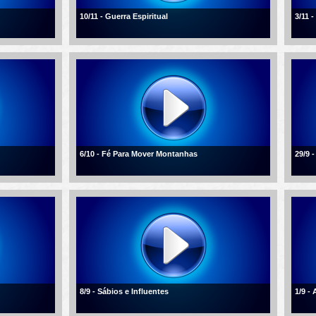
10/11 - Guerra Espiritual
3/11 
6/10 - Fé Para Mover Montanhas
29/9 -
8/9 - Sábios e Influentes
1/9 -