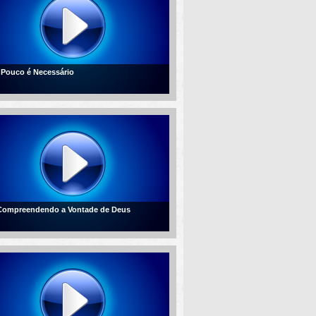
- Pouco é Necessário
 Compreendendo a Vontade de Deus