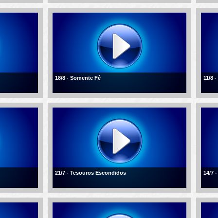
18/8 - Somente Fé
11/8 
21/7 - Tesouros Escondidos
14/7 