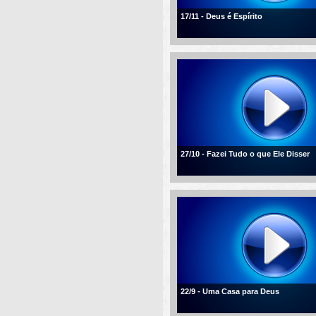
17/11 - Deus é Espírito
27/10 - Fazei Tudo o que Ele Disser
22/9 - Uma Casa para Deus