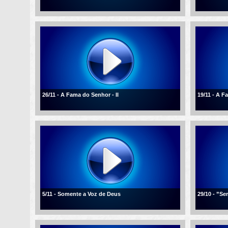
26/11 - A Fama do Senhor - II
19/11 - A 
5/11 - Somente a Voz de Deus
29/10 - ”Se