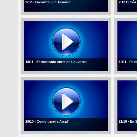
9/12 - Encontrei um Tesouro
2/12 O Céu
18/11 - Entronizado entre os Louvores
11/11 - Po
28/10 - Como trarei a Arca?
21/10 - Eu