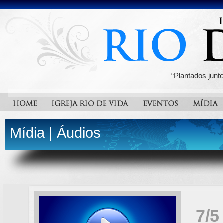
“Plantados junt
Mídia
|
Áudios
7/5