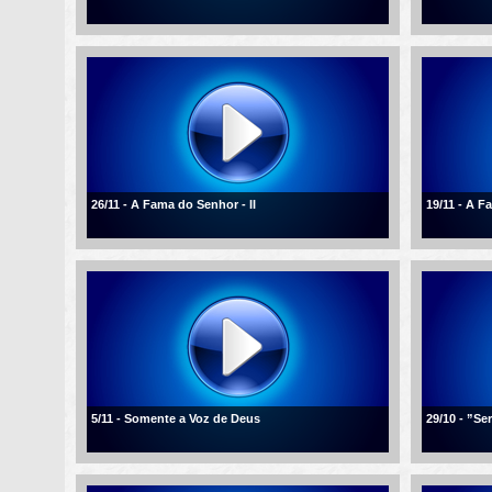
26/11 - A Fama do Senhor - II
19/11 - A 
5/11 - Somente a Voz de Deus
29/10 - ”Se