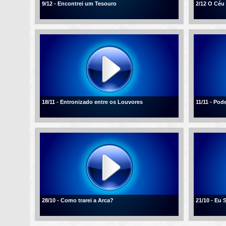
9/12 - Encontrei um Tesouro
2/12 O Céu
18/11 - Entronizado entre os Louvores
11/11 - Po
28/10 - Como trarei a Arca?
21/10 - Eu