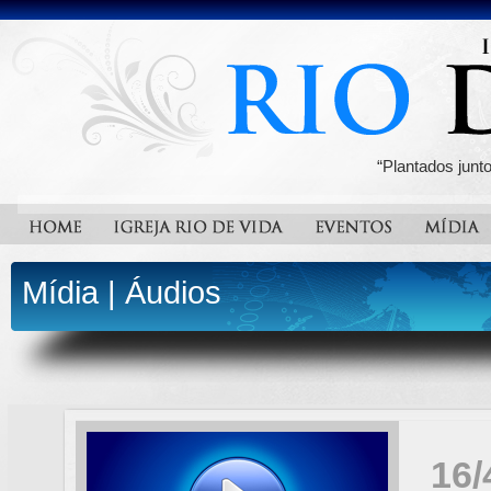
“Plantados junt
Mídia
|
Áudios
16/