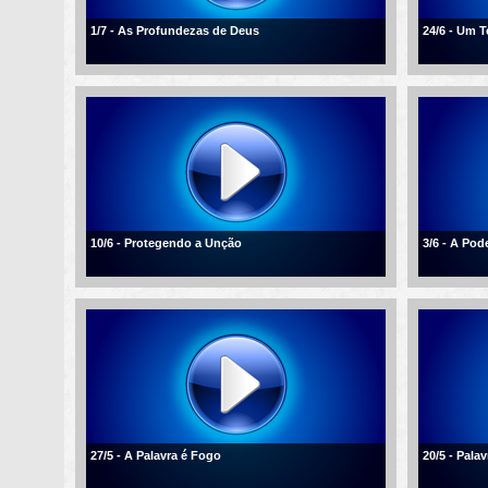
1/7 - As Profundezas de Deus
24/6 - Um 
10/6 - Protegendo a Unção
3/6 - A Po
27/5 - A Palavra é Fogo
20/5 - Palav