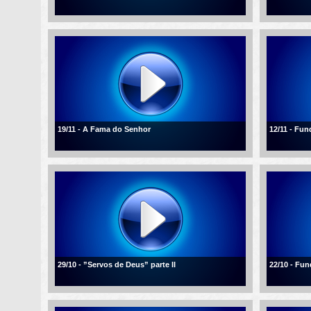
19/11 - A Fama do Senhor
12/11 - Fu
29/10 - ”Servos de Deus” parte II
22/10 - Fu