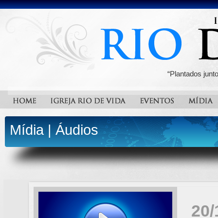
“Plantados junt
Mídia
|
Áudios
20/