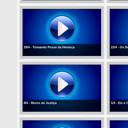
29/4 - Tomando Posse da Herança
22/4 - Os D
8/4 - Muros de Justiça
1/4 - Eis o