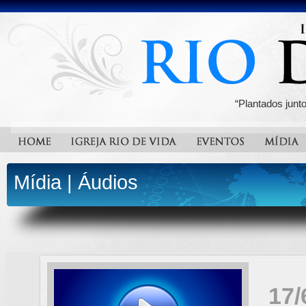
“Plantados junt
Mídia
|
Áudios
17/