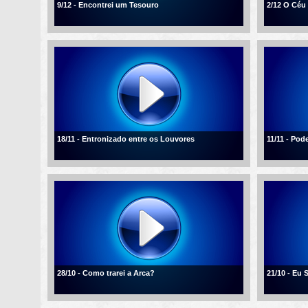
9/12 - Encontrei um Tesouro
2/12 O Céu
18/11 - Entronizado entre os Louvores
11/11 - Po
28/10 - Como trarei a Arca?
21/10 - Eu