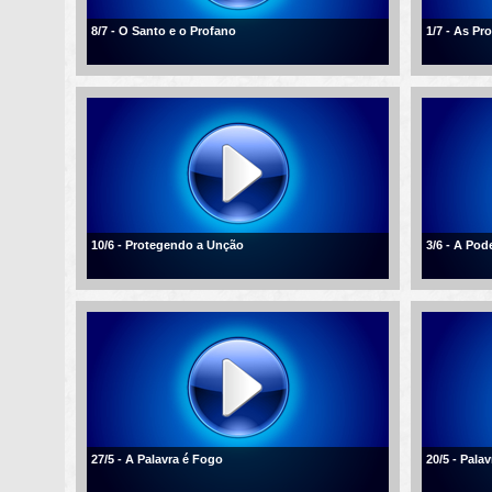
8/7 - O Santo e o Profano
1/7 - As P
10/6 - Protegendo a Unção
3/6 - A Po
27/5 - A Palavra é Fogo
20/5 - Palav