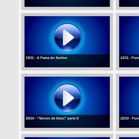
19/11 - A Fama do Senhor
12/11 - Fu
29/10 - ”Servos de Deus” parte II
22/10 - Fu