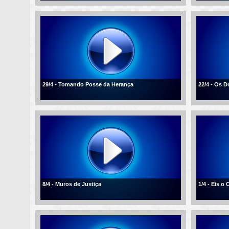
29/4 - Tomando Posse da Herança
22/4 - Os D
8/4 - Muros de Justiça
1/4 - Eis o