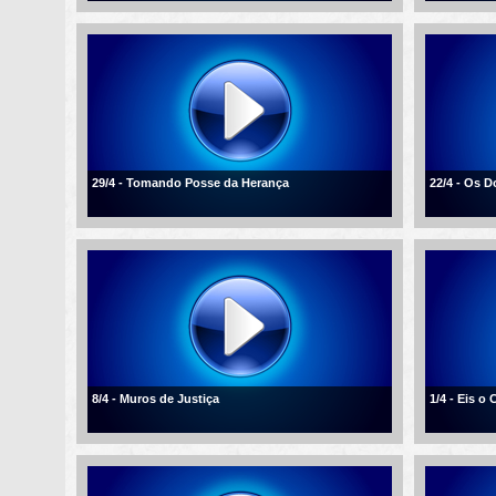
29/4 - Tomando Posse da Herança
22/4 - Os D
8/4 - Muros de Justiça
1/4 - Eis o