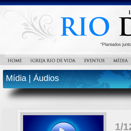
“Plantados junt
Mídia
|
Áudios
1/1