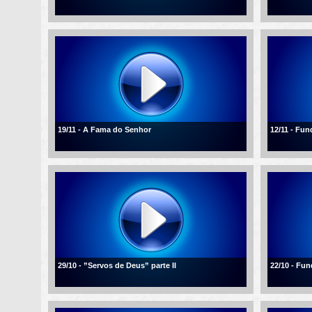
19/11 - A Fama do Senhor
12/11 - Fu
29/10 - ”Servos de Deus” parte II
22/10 - Fu