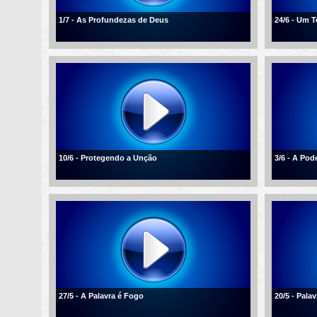
1/7 - As Profundezas de Deus
24/6 - Um 
10/6 - Protegendo a Unção
3/6 - A Po
27/5 - A Palavra é Fogo
20/5 - Palav