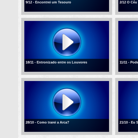
9/12 - Encontrei um Tesouro
2/12 O Céu
18/11 - Entronizado entre os Louvores
11/11 - Po
28/10 - Como trarei a Arca?
21/10 - Eu