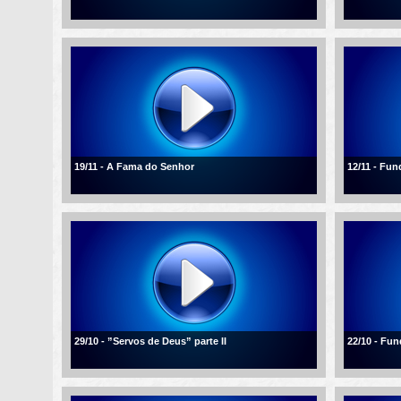
19/11 - A Fama do Senhor
12/11 - Fu
29/10 - ”Servos de Deus” parte II
22/10 - Fu