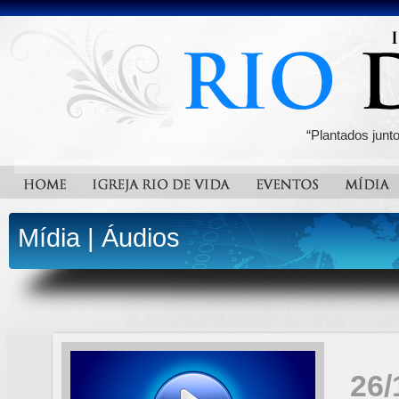
“Plantados junt
Mídia
|
Áudios
26/