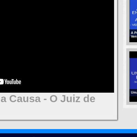
A P
Ven
Uma
a Causa - O Juiz de