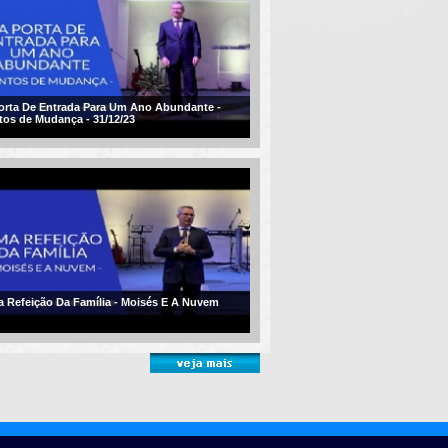
orta De Entrada Para Um Ano Abundante -
tos de Mudança - 31/12/23
 Refeição Da Família - Moisés E A Nuvem