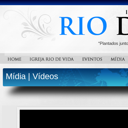
“Plantados junt
Mídia
|
Vídeos