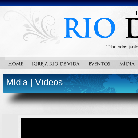
“Plantados junt
Mídia
|
Vídeos