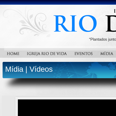
“Plantados junt
Mídia
|
Vídeos