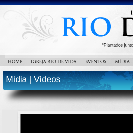
“Plantados junt
Mídia
|
Vídeos